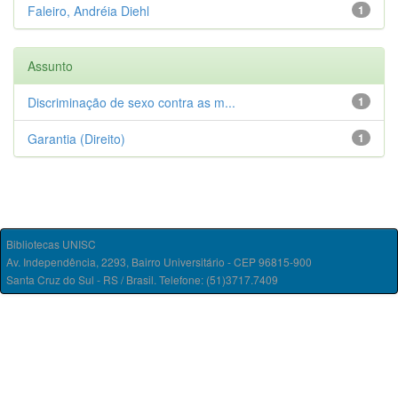
Faleiro, Andréia Diehl
1
Assunto
Discriminação de sexo contra as m...
1
Garantia (Direito)
1
Bibliotecas UNISC
Av. Independência, 2293, Bairro Universitário - CEP 96815-900
Santa Cruz do Sul - RS / Brasil. Telefone: (51)3717.7409