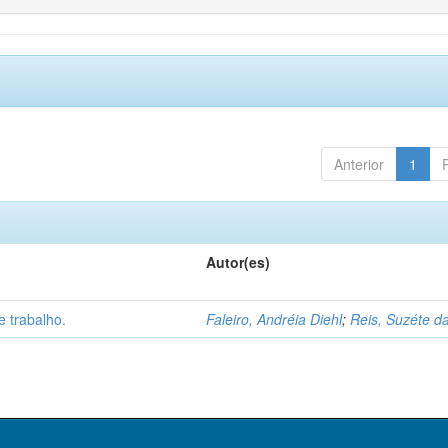
Anterior
1
Autor(es)
 trabalho.
Faleiro, Andréia Diehl
;
Reis, Suzéte da