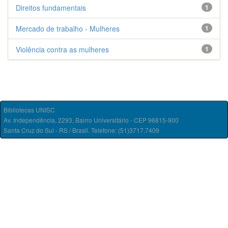
Direitos fundamentais
1
Mercado de trabalho - Mulheres
1
Violência contra as mulheres
1
Bibliotecas UNISC
Av. Independência, 2293, Bairro Universitário - CEP 96815-900
Santa Cruz do Sul - RS / Brasil. Telefone: (51)3717.7409