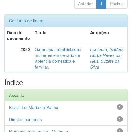
Anterior
1
Póximo
Conjunto de itens:
Data do
Título
Autor(es)
documento
2020
Garantias trabalhistas às
Fontoura, Isadora
mulheres em cenário de
Hörbe Neves da
;
violência doméstica e
Reis, Suzéte da
familiar.
Silva
Índice
Assunto
Brasil. Lei Maria da Penha
1
Direitos humanos
1
Mercado de trabalho - Mulheres
1