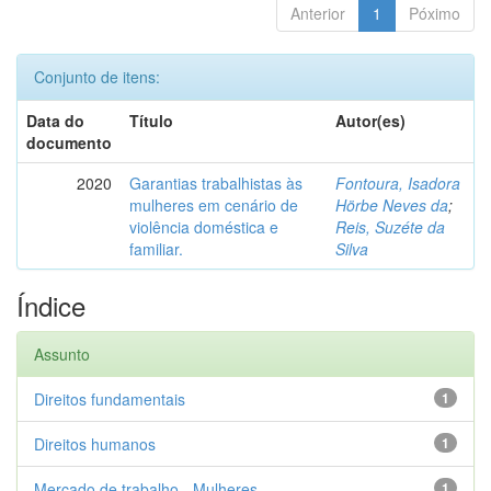
Anterior
1
Póximo
Conjunto de itens:
Data do
Título
Autor(es)
documento
2020
Garantias trabalhistas às
Fontoura, Isadora
mulheres em cenário de
Hörbe Neves da
;
violência doméstica e
Reis, Suzéte da
familiar.
Silva
Índice
Assunto
Direitos fundamentais
1
Direitos humanos
1
Mercado de trabalho - Mulheres
1