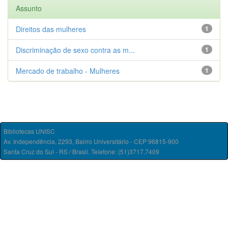
Assunto
Direitos das mulheres
1
Discriminação de sexo contra as m...
1
Mercado de trabalho - Mulheres
1
Bibliotecas UNISC
Av. Independência, 2293, Bairro Universitário - CEP 96815-900
Santa Cruz do Sul - RS / Brasil. Telefone: (51)3717.7409