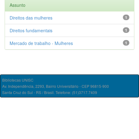
Assunto
Direitos das mulheres
1
Direitos fundamentais
1
Mercado de trabalho - Mulheres
1
Bibliotecas UNISC
Av. Independência, 2293, Bairro Universitário - CEP 96815-900
Santa Cruz do Sul - RS / Brasil. Telefone: (51)3717.7409