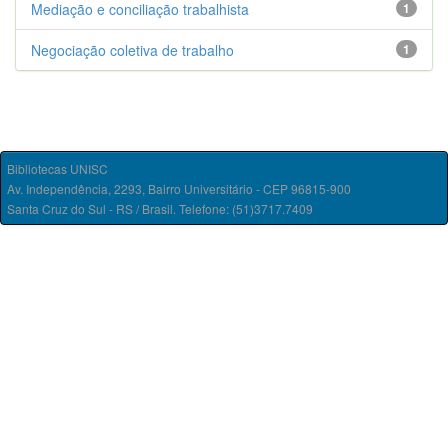
Mediação e conciliação trabalhista
1
Negociação coletiva de trabalho
1
Bibliotecas UNISC
Av. Independência, 2293, Bairro Universitário - CEP 96815-900
Santa Cruz do Sul - RS / Brasil. Telefone: (51)3717.7409