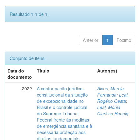
Resultado 1-1 de 1.
Anterior
1
Póximo
Conjunto de itens:
Data do
Título
Autor(es)
documento
2022
A conformação jurídico-
Alves, Marcia
constitucional da situação
Fernanda
;
Leal,
de excepcionalidade no
Rogério Gesta
;
Brasil e o controle judicial
Leal, Mônia
do Supremo Tribunal
Clarissa Hennig
Federal frente às medidas
de emergência sanitária e à
necessária proteção aos
direitos fundamentais.