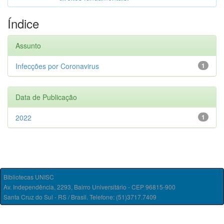
Índice
Assunto
Infecções por Coronavirus
1
Data de Publicação
2022
1
Bibliotecas UNISC
Av. Independência, 2293, Bairro Universitário - CEP 96815-900
Santa Cruz do Sul - RS / Brasil. Telefone: (51)3717.7409