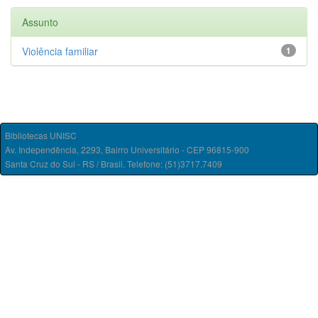
Assunto
Violência familiar
1
Bibliotecas UNISC
Av. Independência, 2293, Bairro Universitário - CEP 96815-900
Santa Cruz do Sul - RS / Brasil. Telefone: (51)3717.7409