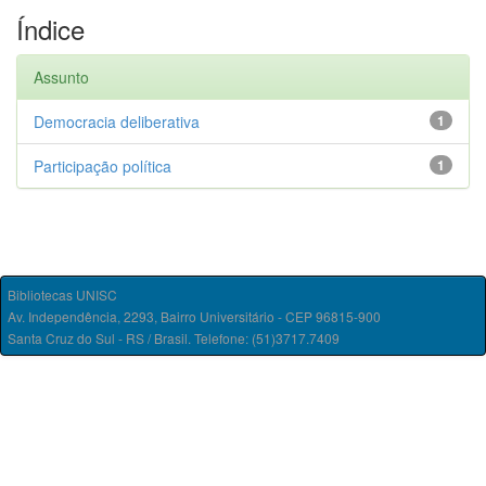
Índice
Assunto
Democracia deliberativa
1
Participação política
1
Bibliotecas UNISC
Av. Independência, 2293, Bairro Universitário - CEP 96815-900
Santa Cruz do Sul - RS / Brasil. Telefone: (51)3717.7409