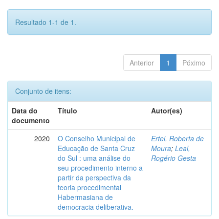
Resultado 1-1 de 1.
Anterior
1
Póximo
Conjunto de itens:
Data do
Título
Autor(es)
documento
2020
O Conselho Municipal de
Ertel, Roberta de
Educação de Santa Cruz
Moura
;
Leal,
do Sul : uma análise do
Rogério Gesta
seu procedimento interno a
partir da perspectiva da
teoria procedimental
Habermasiana de
democracia deliberativa.