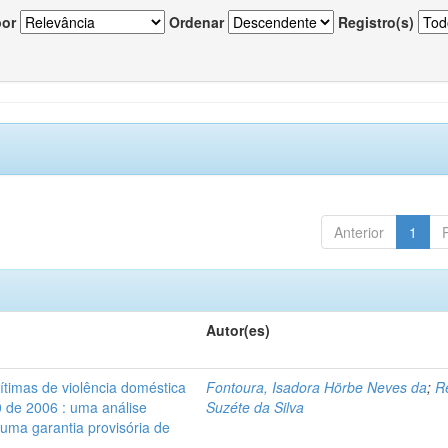
por
Ordenar
Registro(s)
Anterior
1
Autor(es)
vítimas de violência doméstica
Fontoura, Isadora Hörbe Neves da
;
R
0 de 2006 : uma análise
Suzéte da Silva
 uma garantia provisória de