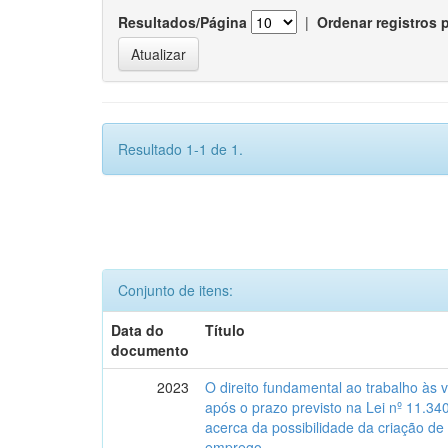
Resultados/Página
|
Ordenar registros 
Resultado 1-1 de 1.
Conjunto de itens:
Data do
Título
documento
2023
O direito fundamental ao trabalho às 
após o prazo previsto na Lei nº 11.34
acerca da possibilidade da criação de
emprego.