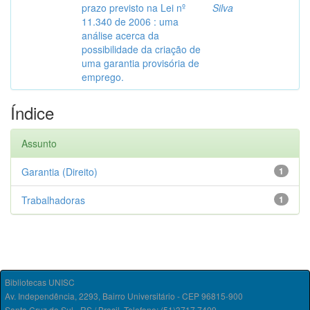
prazo previsto na Lei nº
Silva
11.340 de 2006 : uma
análise acerca da
possibilidade da criação de
uma garantia provisória de
emprego.
Índice
Assunto
Garantia (Direito)
1
Trabalhadoras
1
Bibliotecas UNISC
Av. Independência, 2293, Bairro Universitário - CEP 96815-900
Santa Cruz do Sul - RS / Brasil. Telefone: (51)3717.7409