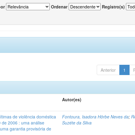
por
Ordenar
Registro(s)
Anterior
1
Autor(es)
vítimas de violência doméstica
Fontoura, Isadora Hörbe Neves da
;
R
0 de 2006 : uma análise
Suzéte da Silva
 uma garantia provisória de