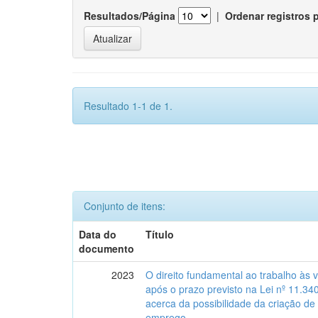
Resultados/Página
|
Ordenar registros 
Resultado 1-1 de 1.
Conjunto de itens:
Data do
Título
documento
2023
O direito fundamental ao trabalho às 
após o prazo previsto na Lei nº 11.34
acerca da possibilidade da criação de
emprego.