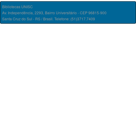
Bibliotecas UNISC
Av. Independência, 2293, Bairro Universitário - CEP 96815-900
Santa Cruz do Sul - RS / Brasil. Telefone: (51)3717.7409