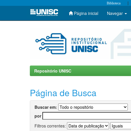
|
Biblioteca
Página inicial
Navegar
Skip
navigation
Repositório UNISC
Página de Busca
Buscar em:
por
Filtros correntes: