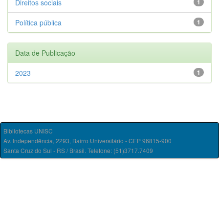
Direitos sociais
1
Política pública
1
Data de Publicação
2023
1
Bibliotecas UNISC
Av. Independência, 2293, Bairro Universitário - CEP 96815-900
Santa Cruz do Sul - RS / Brasil. Telefone: (51)3717.7409