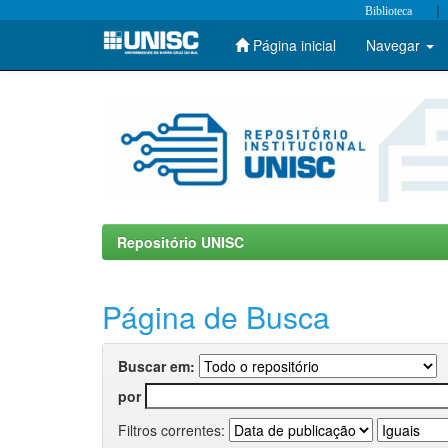
|
Biblioteca
Página inicial
Navegar
Skip
navigation
Repositório UNISC
Página de Busca
Buscar em:
por
Filtros correntes: