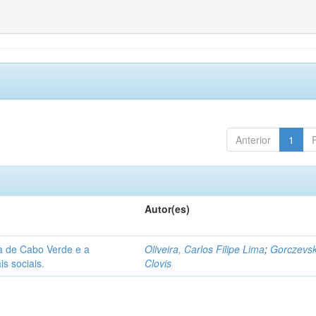
Anterior
1
Autor(es)
ca de Cabo Verde e a
Oliveira, Carlos Filipe Lima
;
Gorczevsk
s sociais.
Clovis