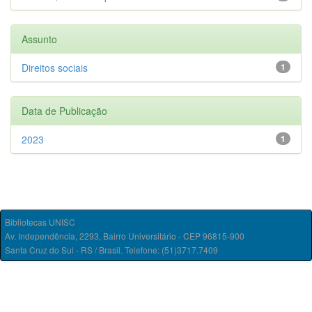
Assunto
Direitos sociais
1
Data de Publicação
2023
1
Bibliotecas UNISC
Av. Independência, 2293, Bairro Universitário - CEP 96815-900
Santa Cruz do Sul - RS / Brasil. Telefone: (51)3717.7409