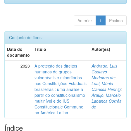
Anterior
1
Póximo
Conjunto de itens:
Data do
Título
Autor(es)
documento
2023
A proteção dos direitos
Andrade, Luis
humanos de grupos
Gustavo
vulneráveis e minoritários
Medeiros de
;
nas Constituições Estaduais
Leal, Mônia
brasileiras : uma análise a
Clarissa Hennig
;
partir do constitucionalismo
Araújo, Marcelo
multinível e do IUS
Labanca Corrêa
Constitucionale Commune
de
na América Latina.
Índice