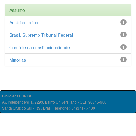
Assunto
América Latina
1
Brasil. Supremo Tribunal Federal
1
Controle da constitucionalidade
1
Minorias
1
Bibliotecas UNISC
Av. Independência, 2293, Bairro Universitário - CEP 96815-900
Santa Cruz do Sul - RS / Brasil. Telefone: (51)3717.7409