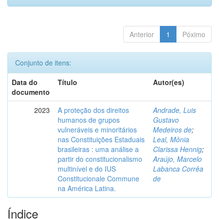
Anterior
1
Póximo
Conjunto de itens:
Data do
Título
Autor(es)
documento
2023
A proteção dos direitos
Andrade, Luis
humanos de grupos
Gustavo
vulneráveis e minoritários
Medeiros de
;
nas Constituições Estaduais
Leal, Mônia
brasileiras : uma análise a
Clarissa Hennig
;
partir do constitucionalismo
Araújo, Marcelo
multinível e do IUS
Labanca Corrêa
Constitucionale Commune
de
na América Latina.
Índice