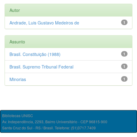
Autor
Andrade, Luis Gustavo Medeiros de
1
Assunto
Brasil. Constituição (1988)
1
Brasil. Supremo Tribunal Federal
1
Minorias
1
Bibliotecas UNISC
Av. Independência, 2293, Bairro Universitário - CEP 96815-900
Santa Cruz do Sul - RS / Brasil. Telefone: (51)3717.7409