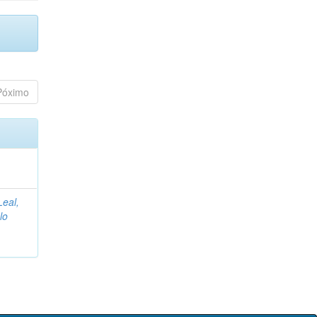
Póximo
Leal,
lo