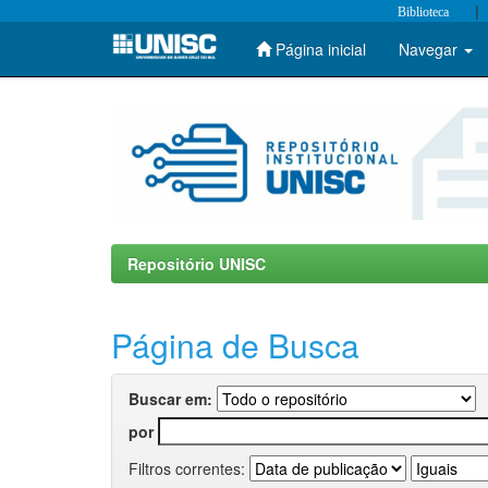
|
Biblioteca
Página inicial
Navegar
Skip
navigation
Repositório UNISC
Página de Busca
Buscar em:
por
Filtros correntes: