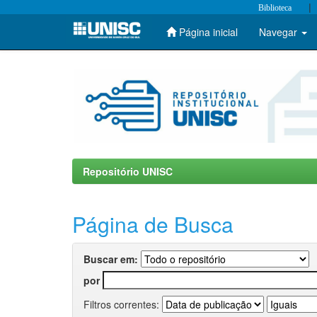
|
Biblioteca
Página inicial
Navegar
Skip
navigation
Repositório UNISC
Página de Busca
Buscar em:
por
Filtros correntes: