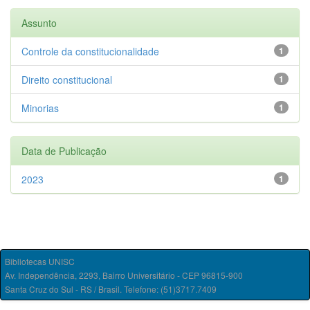
Assunto
Controle da constitucionalidade
1
Direito constitucional
1
Minorias
1
Data de Publicação
2023
1
Bibliotecas UNISC
Av. Independência, 2293, Bairro Universitário - CEP 96815-900
Santa Cruz do Sul - RS / Brasil. Telefone: (51)3717.7409