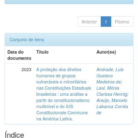
Anterior
1
Póximo
Conjunto de itens:
Data do
Título
Autor(es)
documento
2023
A proteção dos direitos
Andrade, Luis
humanos de grupos
Gustavo
vulneráveis e minoritários
Medeiros de
;
nas Constituições Estaduais
Leal, Mônia
brasileiras : uma análise a
Clarissa Hennig
;
partir do constitucionalismo
Araújo, Marcelo
multinível e do IUS
Labanca Corrêa
Constitucionale Commune
de
na América Latina.
Índice