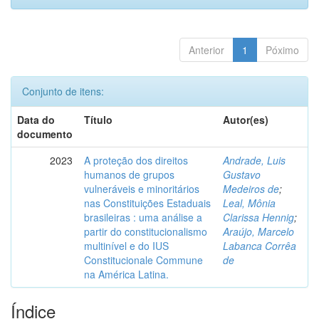
Anterior
1
Póximo
Conjunto de itens:
Data do
Título
Autor(es)
documento
2023
A proteção dos direitos
Andrade, Luis
humanos de grupos
Gustavo
vulneráveis e minoritários
Medeiros de
;
nas Constituições Estaduais
Leal, Mônia
brasileiras : uma análise a
Clarissa Hennig
;
partir do constitucionalismo
Araújo, Marcelo
multinível e do IUS
Labanca Corrêa
Constitucionale Commune
de
na América Latina.
Índice