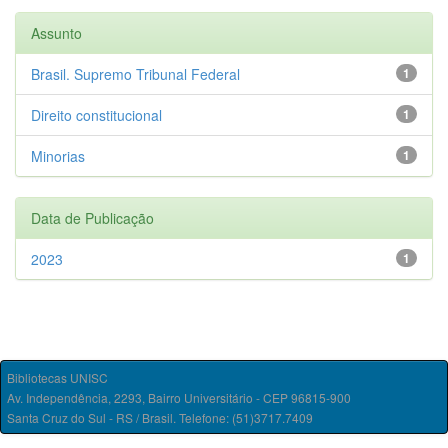
Assunto
Brasil. Supremo Tribunal Federal
1
Direito constitucional
1
Minorias
1
Data de Publicação
2023
1
Bibliotecas UNISC
Av. Independência, 2293, Bairro Universitário - CEP 96815-900
Santa Cruz do Sul - RS / Brasil. Telefone: (51)3717.7409