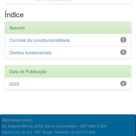
Índice
Assunto
Controle da constitucionalidade
1
Direitos fundamentais
1
Data de Publicação
2023
1
Bibliotecas UNISC
Av. Independência, 2293, Bairro Universitário - CEP 96815-900
Santa Cruz do Sul - RS / Brasil. Telefone: (51)3717.7409