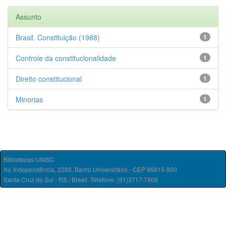
Assunto
Brasil. Constituição (1988)
1
Controle da constitucionalidade
1
Direito constitucional
1
Minorias
1
Bibliotecas UNISC
Av. Independência, 2293, Bairro Universitário - CEP 96815-900
Santa Cruz do Sul - RS / Brasil. Telefone: (51)3717.7409