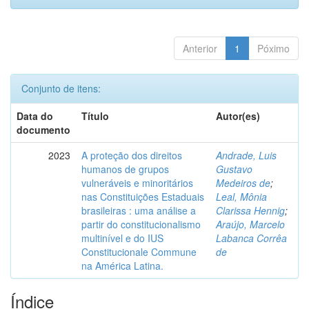
Anterior
1
Póximo
Conjunto de itens:
Data do
Título
Autor(es)
documento
2023
A proteção dos direitos
Andrade, Luis
humanos de grupos
Gustavo
vulneráveis e minoritários
Medeiros de
;
nas Constituições Estaduais
Leal, Mônia
brasileiras : uma análise a
Clarissa Hennig
;
partir do constitucionalismo
Araújo, Marcelo
multinível e do IUS
Labanca Corrêa
Constitucionale Commune
de
na América Latina.
Índice