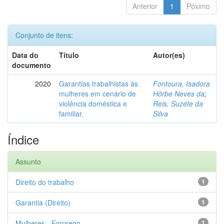
Anterior
1
Póximo
Conjunto de itens:
Data do
Título
Autor(es)
documento
2020
Garantias trabalhistas às
Fontoura, Isadora
mulheres em cenário de
Hörbe Neves da
;
violência doméstica e
Reis, Suzéte da
familiar.
Silva
Índice
Assunto
Direito do trabalho
1
Garantia (Direito)
1
Mulheres - Emprego
1