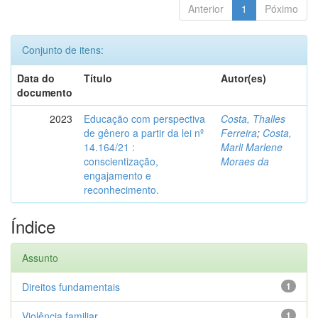
Anterior
1
Póximo
Conjunto de itens:
Data do
Título
Autor(es)
documento
2023
Educação com perspectiva
Costa, Thalles
de gênero a partir da lei nº
Ferreira
;
Costa,
14.164/21 :
Marli Marlene
conscientização,
Moraes da
engajamento e
reconhecimento.
Índice
Assunto
Direitos fundamentais
1
Violência familiar
1