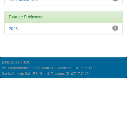
Data de Publicação
2023
1
Bibliotecas UNISC
Av. Independência, 2293, Bairro Universitário - CEP 96815-900
Santa Cruz do Sul - RS / Brasil. Telefone: (51)3717.7409