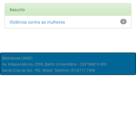
Assunto
Violência contra as mulheres
1
Bibliotecas UNISC
Av. Independência, 2293, Bairro Universitário - CEP 96815-900
Santa Cruz do Sul - RS / Brasil. Telefone: (51)3717.7409