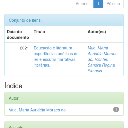
Anterior
1
Póximo
Conjunto de itens:
Data do
Título
Autor(es)
documento
2021
Educação e literatura :
Vale, Maria
experiências poéticas de
Auridéia Moraes
ler e escutar narrativas
do
;
Richter,
literárias.
Sandra Regina
Simonis
Índice
Autor
Vale, Maria Auridéia Moraes do
1
Assunto