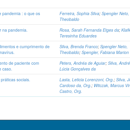
 pandemia : o que os
Ferreira, Sophia Silva
;
Spengler Neto,
Theobaldo
ar na pandemia.
Rosa, Sarah Fernanda Etges da
;
Klaf
Teresinha Eduardes
alimentos e cumprimento de
Silva, Brenda Franco
;
Spengler Neto,
navírus.
Theobaldo
;
Spengler, Fabiana Marion
mento de paciente com
Peters, Andréa de Aguiar
;
Silva, Andr
e caso.
Lúcia Gonçalves da
ráticas sociais.
Lasta, Leticia Lorenzoni, Org.
;
Silva, J
Cardoso da, Org.
;
Witczak, Marcus Vin
Castro, Org.