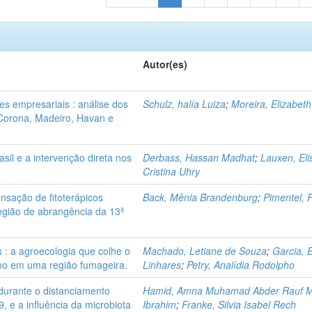
Autor(es)
es empresariais : análise dos
Schulz, halía Luiza
;
Moreira, Elizabet
 Corona, Madeiro, Havan e
sil e a intervenção direta nos
Derbass, Hassan Madhat
;
Lauxen, Eli
Cristina Uhry
sação de fitoterápicos
Back, Mênia Brandenburg
;
Pimentel, 
egião de abrangência da 13ª
: a agroecologia que colhe o
Machado, Letiane de Souza
;
Garcia, 
ino em uma região fumageira.
Linhares
;
Petry, Analídia Rodolpho
 durante o distanciamento
Hamid, Amna Muhamad Abder Rauf 
 e a influência da microbiota
Ibrahim
;
Franke, Silvia Isabel Rech