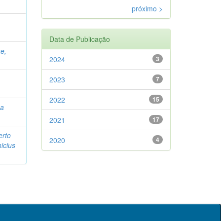
próximo >
Data de Publicação
ke,
2024
3
2023
7
2022
15
éa
2021
17
erto
2020
4
icius