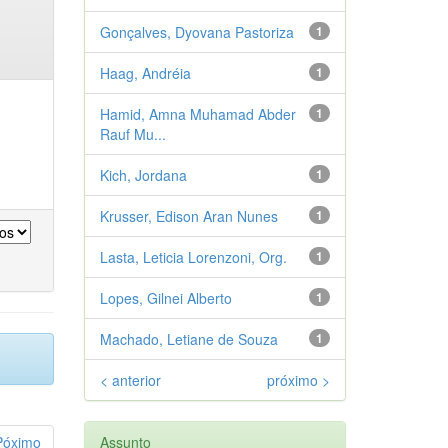
Gonçalves, Dyovana Pastoriza
1
Haag, Andréia
1
Hamid, Amna Muhamad Abder
1
Rauf Mu...
Kich, Jordana
1
Krusser, Edison Aran Nunes
1
Lasta, Leticia Lorenzoni, Org.
1
Lopes, Gilnei Alberto
1
Machado, Letiane de Souza
1
< anterior
próximo >
Póximo
Assunto