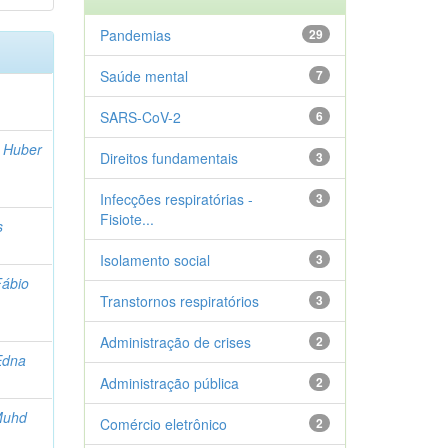
Pandemias
29
Saúde mental
7
SARS-CoV-2
6
h Huber
Direitos fundamentais
3
Infecções respiratórias -
3
Fisiote...
s
Isolamento social
3
Fábio
Transtornos respiratórios
3
Administração de crises
2
Edna
Administração pública
2
Muhd
Comércio eletrônico
2