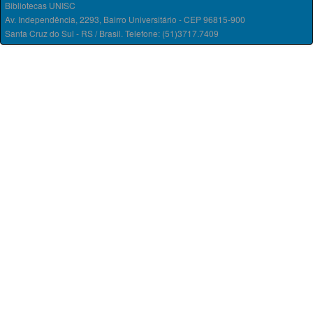
Bibliotecas UNISC
Av. Independência, 2293, Bairro Universitário - CEP 96815-900
Santa Cruz do Sul - RS / Brasil. Telefone: (51)3717.7409