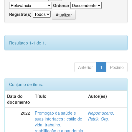
Ordenar
Registro(s)
Resultado 1-1 de 1.
Anterior
1
Póximo
Conjunto de itens:
Data do
Título
Autor(es)
documento
2022
Promoção da saúde e
Nepomuceno,
suas interfaces : estilo de
Patrik, Org.
vida, trabalho,
reabilitação e a pandemia