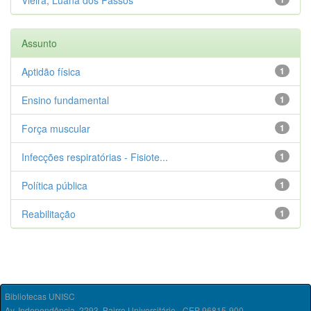
Vieira, Luana dos Passos
Assunto
Aptidão física
1
Ensino fundamental
1
Força muscular
1
Infecções respiratórias - Fisiote...
1
Política pública
1
Reabilitação
1
Bibliotecas UNISC
Av. Independência, 2293, Bairro Universitário - CEP 96815-900