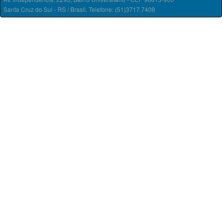
Santa Cruz do Sul - RS / Brasil. Telefone: (51)3717.7409