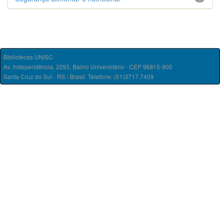
Bibliotecas UNISC
Av. Independência, 2293, Bairro Universitário - CEP 96815-900
Santa Cruz do Sul - RS / Brasil. Telefone: (51)3717.7409