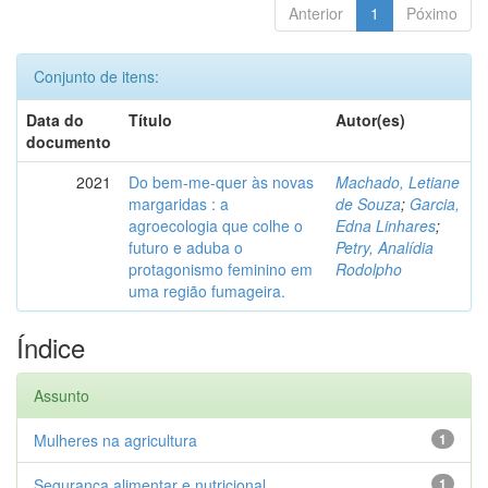
Anterior
1
Póximo
Conjunto de itens:
Data do
Título
Autor(es)
documento
2021
Do bem-me-quer às novas
Machado, Letiane
margaridas : a
de Souza
;
Garcia,
agroecologia que colhe o
Edna Linhares
;
futuro e aduba o
Petry, Analídia
protagonismo feminino em
Rodolpho
uma região fumageira.
Índice
Assunto
Mulheres na agricultura
1
Segurança alimentar e nutricional
1