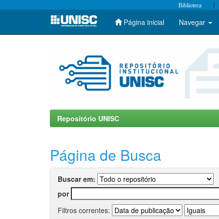
|
Biblioteca
Página inicial
Navegar
Skip
navigation
Repositório UNISC
Página de Busca
Buscar em:
por
Filtros correntes: