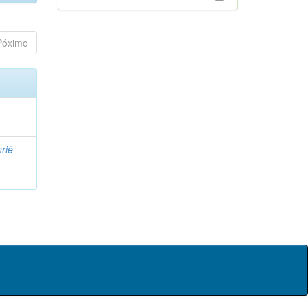
Póximo
riê