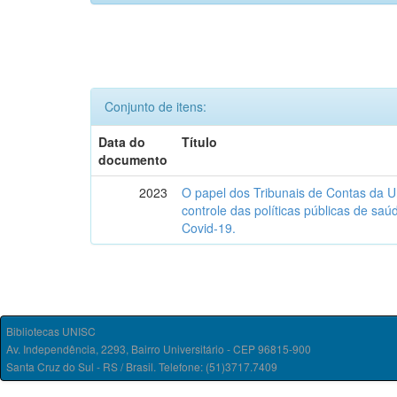
Conjunto de itens:
Data do
Título
documento
2023
O papel dos Tribunais de Contas da U
controle das políticas públicas de sa
Covid-19.
Bibliotecas UNISC
Av. Independência, 2293, Bairro Universitário - CEP 96815-900
Santa Cruz do Sul - RS / Brasil. Telefone: (51)3717.7409