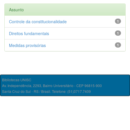
Assunto
Controle da constitucionalidade
1
Direitos fundamentais
1
Medidas provisórias
1
Bibliotecas UNISC
Av. Independência, 2293, Bairro Universitário - CEP 96815-900
Santa Cruz do Sul - RS / Brasil. Telefone: (51)3717.7409