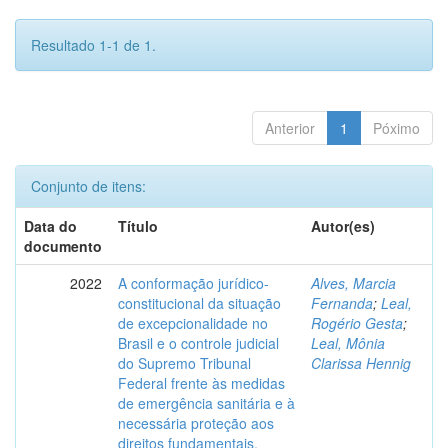
Resultado 1-1 de 1.
Anterior
1
Póximo
Conjunto de itens:
Data do
Título
Autor(es)
documento
2022
A conformação jurídico-
Alves, Marcia
constitucional da situação
Fernanda
;
Leal,
de excepcionalidade no
Rogério Gesta
;
Brasil e o controle judicial
Leal, Mônia
do Supremo Tribunal
Clarissa Hennig
Federal frente às medidas
de emergência sanitária e à
necessária proteção aos
direitos fundamentais.