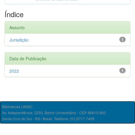
Índice
Assunto
Jurisdição
1
Data de Publicação
2022
1
Bibliotecas UNISC
Av. Independência, 2293, Bairro Universitário - CEP 96815-900
Santa Cruz do Sul - RS / Brasil. Telefone: (51)3717.7409