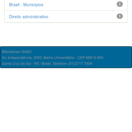
Brasil - Municípios
1
Direito administrativo
1
Bibliotecas UNISC
Av. Independência, 2293, Bairro Universitário - CEP 96815-900
Santa Cruz do Sul - RS / Brasil. Telefone: (51)3717.7409