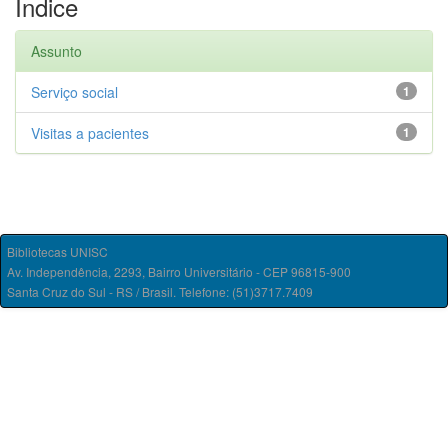
Índice
Assunto
Serviço social
1
Visitas a pacientes
1
Bibliotecas UNISC
Av. Independência, 2293, Bairro Universitário - CEP 96815-900
Santa Cruz do Sul - RS / Brasil. Telefone: (51)3717.7409