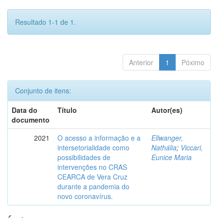
Resultado 1-1 de 1.
Anterior
1
Póximo
Conjunto de itens:
Data do
Título
Autor(es)
documento
2021
O acesso a informação e a
Ellwanger,
intersetorialidade como
Nathália
;
Viccari,
possibilidades de
Eunice Maria
intervenções no CRAS
CEARCA de Vera Cruz
durante a pandemia do
novo coronavírus.