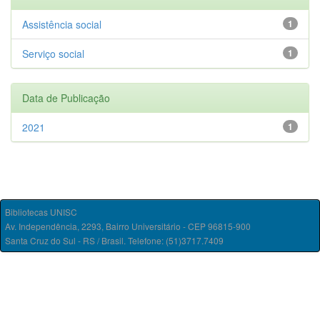
Assistência social
1
Serviço social
1
Data de Publicação
2021
1
Bibliotecas UNISC
Av. Independência, 2293, Bairro Universitário - CEP 96815-900
Santa Cruz do Sul - RS / Brasil. Telefone: (51)3717.7409