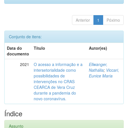
Anterior
1
Póximo
Conjunto de itens:
Data do
Título
Autor(es)
documento
2021
O acesso a informação e a
Ellwanger,
intersetorialidade como
Nathália
;
Viccari,
possibilidades de
Eunice Maria
intervenções no CRAS
CEARCA de Vera Cruz
durante a pandemia do
novo coronavírus.
Índice
Assunto