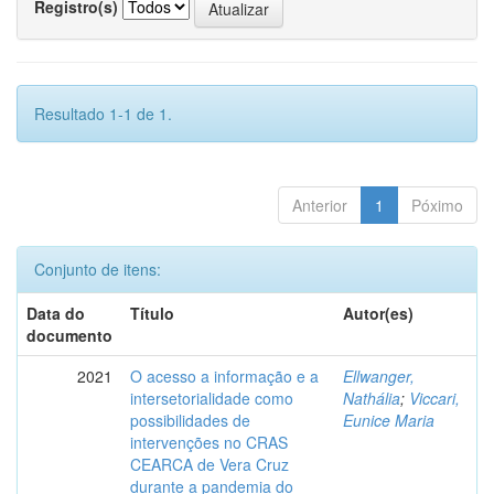
Registro(s)
Resultado 1-1 de 1.
Anterior
1
Póximo
Conjunto de itens:
Data do
Título
Autor(es)
documento
2021
O acesso a informação e a
Ellwanger,
intersetorialidade como
Nathália
;
Viccari,
possibilidades de
Eunice Maria
intervenções no CRAS
CEARCA de Vera Cruz
durante a pandemia do