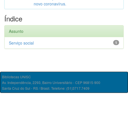
novo coronavírus.
Índice
Assunto
Serviço social
1
Bibliotecas UNISC
Av. Independência, 2293, Bairro Universitário - CEP 96815-900
Santa Cruz do Sul - RS / Brasil. Telefone: (51)3717.7409