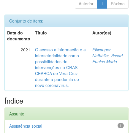
Anterior
1
Póximo
Conjunto de itens:
Data do
Título
Autor(es)
documento
2021
O acesso a informação e a
Ellwanger,
intersetorialidade como
Nathália
;
Viccari,
possibilidades de
Eunice Maria
intervenções no CRAS
CEARCA de Vera Cruz
durante a pandemia do
novo coronavírus.
Índice
Assunto
Assistência social
1