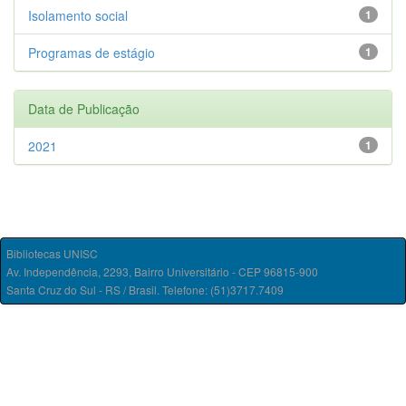
Isolamento social
1
Programas de estágio
1
Data de Publicação
2021
1
Bibliotecas UNISC
Av. Independência, 2293, Bairro Universitário - CEP 96815-900
Santa Cruz do Sul - RS / Brasil. Telefone: (51)3717.7409