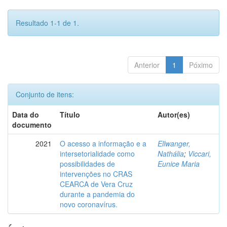
Resultado 1-1 de 1.
Anterior
1
Póximo
Conjunto de itens:
Data do
Título
Autor(es)
documento
2021
O acesso a informação e a
Ellwanger,
intersetorialidade como
Nathália
;
Viccari,
possibilidades de
Eunice Maria
intervenções no CRAS
CEARCA de Vera Cruz
durante a pandemia do
novo coronavírus.