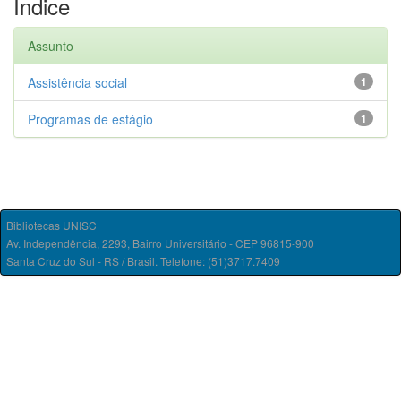
Índice
Assunto
Assistência social
1
Programas de estágio
1
Bibliotecas UNISC
Av. Independência, 2293, Bairro Universitário - CEP 96815-900
Santa Cruz do Sul - RS / Brasil. Telefone: (51)3717.7409