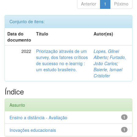
Anterior
1
Póximo
Conjunto de itens:
Data do
Título
Autor(es)
documento
2022
Priorização através de um
Lopes, Gilnei
survey, dos fatores críticos
Alberto
;
Furtado,
de sucesso no e-learnig :
João Carlos
;
um estudo brasileiro.
Baierle, Ismael
Cristofer
Índice
Assunto
Ensino a distância - Avaliação
1
Inovações educacionais
1