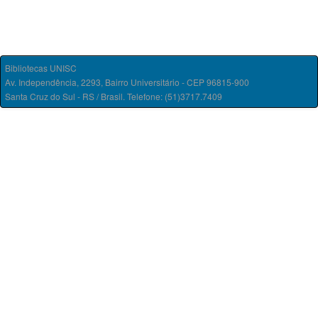
Bibliotecas UNISC
Av. Independência, 2293, Bairro Universitário - CEP 96815-900
Santa Cruz do Sul - RS / Brasil. Telefone: (51)3717.7409