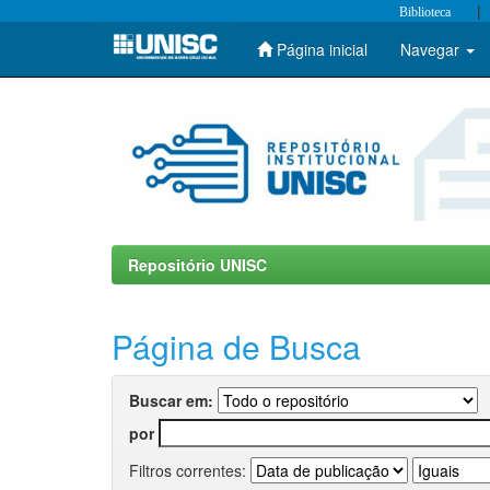
|
Biblioteca
Página inicial
Navegar
Skip
navigation
Repositório UNISC
Página de Busca
Buscar em:
por
Filtros correntes: