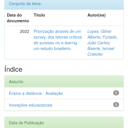
Conjunto de itens:
Data do
Título
Autor(es)
documento
2022
Priorização através de um
Lopes, Gilnei
survey, dos fatores críticos
Alberto
;
Furtado,
de sucesso no e-learnig :
João Carlos
;
um estudo brasileiro.
Baierle, Ismael
Cristofer
Índice
Assunto
Ensino a distância - Avaliação
1
Inovações educacionais
1
Data de Publicação