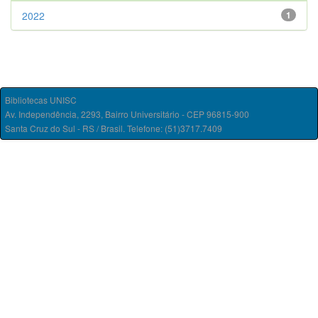
2022
1
Bibliotecas UNISC
Av. Independência, 2293, Bairro Universitário - CEP 96815-900
Santa Cruz do Sul - RS / Brasil. Telefone: (51)3717.7409