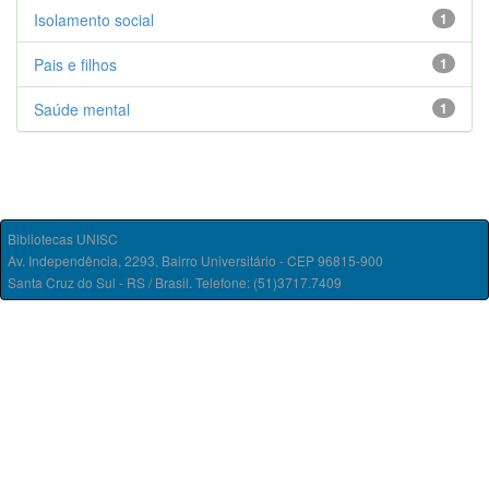
Isolamento social
1
Pais e filhos
1
Saúde mental
1
Bibliotecas UNISC
Av. Independência, 2293, Bairro Universitário - CEP 96815-900
Santa Cruz do Sul - RS / Brasil. Telefone: (51)3717.7409