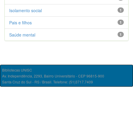
Isolamento social
1
Pais e filhos
1
Saúde mental
1
Bibliotecas UNISC
Av. Independência, 2293, Bairro Universitário - CEP 96815-900
Santa Cruz do Sul - RS / Brasil. Telefone: (51)3717.7409