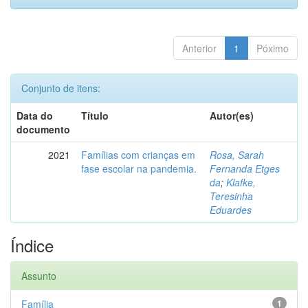
Anterior
1
Póximo
Conjunto de itens:
Data do
Título
Autor(es)
documento
2021
Famílias com crianças em
Rosa, Sarah
fase escolar na pandemia.
Fernanda Etges
da
;
Klafke,
Teresinha
Eduardes
Índice
Assunto
Família
1