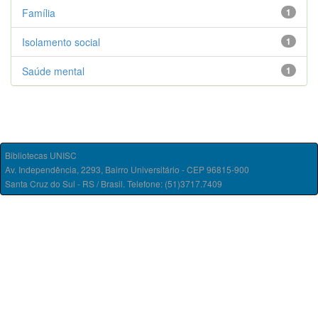
Família
1
Isolamento social
1
Saúde mental
1
Bibliotecas UNISC
Av. Independência, 2293, Bairro Universitário - CEP 96815-900
Santa Cruz do Sul - RS / Brasil. Telefone: (51)3717.7409